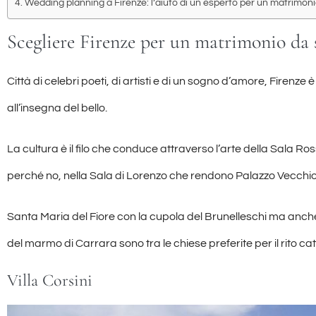
Wedding planning a Firenze: l’aiuto di un esperto per un matrimon
Scegliere Firenze per un matrimonio da s
Città di celebri poeti, di artisti e di un sogno d’amore, Firenze è i
all’insegna del bello.
La cultura è il filo che conduce attraverso l’arte della Sala 
perché no, nella Sala di Lorenzo che rendono Palazzo Vecchio tra 
Santa Maria del Fiore con la cupola del Brunelleschi ma anch
del marmo di Carrara sono tra le chiese preferite per il rito cat
Villa Corsini