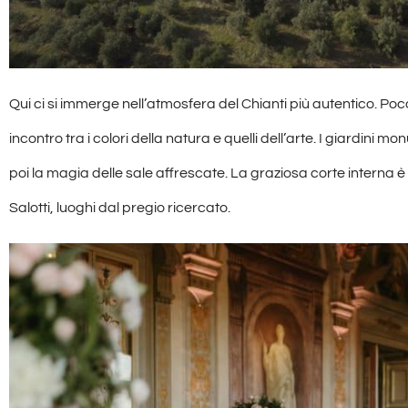
Qui ci si immerge nell’atmosfera del Chianti più autentico. Poco
incontro tra i colori della natura e quelli dell’arte. I giardini 
poi la magia delle sale affrescate. La graziosa corte interna è i
Salotti, luoghi dal pregio ricercato.