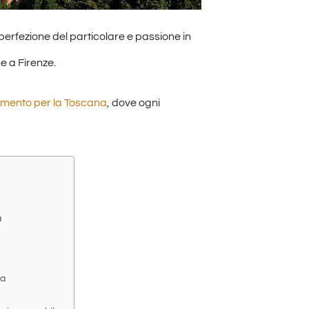
 perfezione del particolare e passione in
e a Firenze.
rimento per la Toscana
, dove ogni
a
na